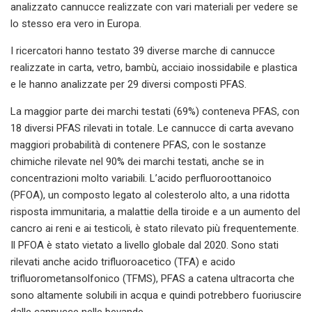
analizzato cannucce realizzate con vari materiali per vedere se
lo stesso era vero in Europa.
I ricercatori hanno testato 39 diverse marche di cannucce
realizzate in carta, vetro, bambù, acciaio inossidabile e plastica
e le hanno analizzate per 29 diversi composti PFAS.
La maggior parte dei marchi testati (69%) conteneva PFAS, con
18 diversi PFAS rilevati in totale. Le cannucce di carta avevano
maggiori probabilità di contenere PFAS, con le sostanze
chimiche rilevate nel 90% dei marchi testati, anche se in
concentrazioni molto variabili. L’acido perfluoroottanoico
(PFOA), un composto legato al colesterolo alto, a una ridotta
risposta immunitaria, a malattie della tiroide e a un aumento del
cancro ai reni e ai testicoli, è stato rilevato più frequentemente.
Il PFOA è stato vietato a livello globale dal 2020. Sono stati
rilevati anche acido trifluoroacetico (TFA) e acido
trifluorometansolfonico (TFMS), PFAS a catena ultracorta che
sono altamente solubili in acqua e quindi potrebbero fuoriuscire
dalle cannucce nelle bevande.