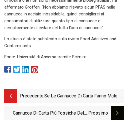
dimostra che non sono necessariamente biodegradabili”, ha
affermato Groffen. “Non abbiamo rilevato alcun PFAS nelle
cannucce in acciaio inossidabile, quindi consiglierei ai
consumatori di utilizzare questo tipo di cannucce o
semplicemente di evitare del tutto l’uso di cannucce”.
Lo studio è stato pubblicato sulla rivista Food Additives and
Contaminants.
Fonte: Università di Anversa tramite Scimex
Precedente:
Se Le Cannucce Di Carta Fanno Male Al
Pianeta, Cos'altro Non Ci Dicono?
Cannucce Di Carta Più Tossiche Della
:Prossimo
Plastica: Studio