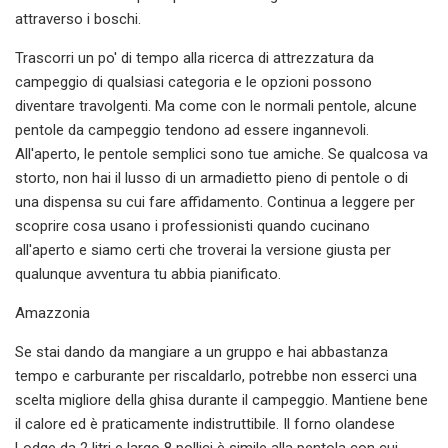
attraverso i boschi.
Trascorri un po' di tempo alla ricerca di attrezzatura da
campeggio di qualsiasi categoria e le opzioni possono
diventare travolgenti. Ma come con le normali pentole, alcune
pentole da campeggio tendono ad essere ingannevoli.
All'aperto, le pentole semplici sono tue amiche. Se qualcosa va
storto, non hai il lusso di un armadietto pieno di pentole o di
una dispensa su cui fare affidamento. Continua a leggere per
scoprire cosa usano i professionisti quando cucinano
all'aperto e siamo certi che troverai la versione giusta per
qualunque avventura tu abbia pianificato.
Amazzonia
Se stai dando da mangiare a un gruppo e hai abbastanza
tempo e carburante per riscaldarlo, potrebbe non esserci una
scelta migliore della ghisa durante il campeggio. Mantiene bene
il calore ed è praticamente indistruttibile. Il forno olandese
Lodge da 2 litri e largo 8 pollici è simile alla pentola con cui