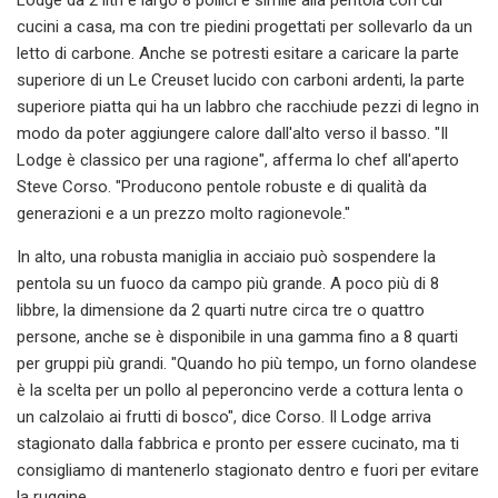
cucini a casa, ma con tre piedini progettati per sollevarlo da un
letto di carbone. Anche se potresti esitare a caricare la parte
superiore di un Le Creuset lucido con carboni ardenti, la parte
superiore piatta qui ha un labbro che racchiude pezzi di legno in
modo da poter aggiungere calore dall'alto verso il basso. "Il
Lodge è classico per una ragione", afferma lo chef all'aperto
Steve Corso. "Producono pentole robuste e di qualità da
generazioni e a un prezzo molto ragionevole."
In alto, una robusta maniglia in acciaio può sospendere la
pentola su un fuoco da campo più grande. A poco più di 8
libbre, la dimensione da 2 quarti nutre circa tre o quattro
persone, anche se è disponibile in una gamma fino a 8 quarti
per gruppi più grandi. "Quando ho più tempo, un forno olandese
è la scelta per un pollo al peperoncino verde a cottura lenta o
un calzolaio ai frutti di bosco", dice Corso. Il Lodge arriva
stagionato dalla fabbrica e pronto per essere cucinato, ma ti
consigliamo di mantenerlo stagionato dentro e fuori per evitare
la ruggine.