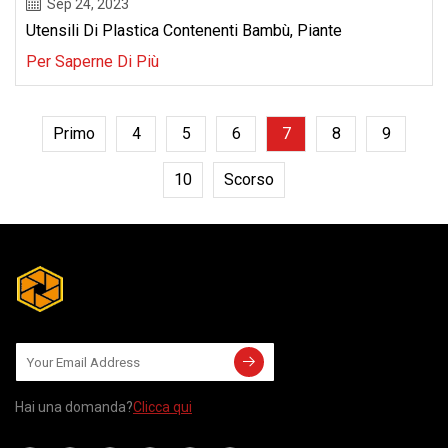
Sep 24, 2023
Utensili Di Plastica Contenenti Bambù, Piante
Per Saperne Di Più
Primo
4
5
6
7
8
9
10
Scorso
Hai una domanda?
Clicca qui