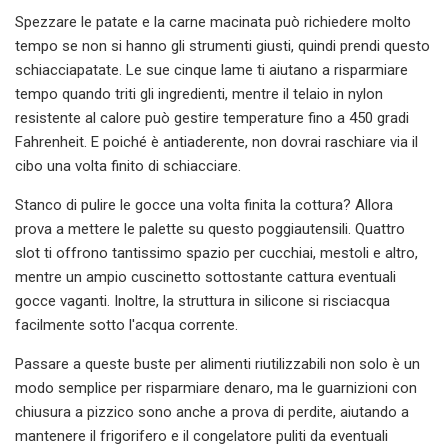
Spezzare le patate e la carne macinata può richiedere molto
tempo se non si hanno gli strumenti giusti, quindi prendi questo
schiacciapatate. Le sue cinque lame ti aiutano a risparmiare
tempo quando triti gli ingredienti, mentre il telaio in nylon
resistente al calore può gestire temperature fino a 450 gradi
Fahrenheit. E poiché è antiaderente, non dovrai raschiare via il
cibo una volta finito di schiacciare.
Stanco di pulire le gocce una volta finita la cottura? Allora
prova a mettere le palette su questo poggiautensili. Quattro
slot ti offrono tantissimo spazio per cucchiai, mestoli e altro,
mentre un ampio cuscinetto sottostante cattura eventuali
gocce vaganti. Inoltre, la struttura in silicone si risciacqua
facilmente sotto l'acqua corrente.
Passare a queste buste per alimenti riutilizzabili non solo è un
modo semplice per risparmiare denaro, ma le guarnizioni con
chiusura a pizzico sono anche a prova di perdite, aiutando a
mantenere il frigorifero e il congelatore puliti da eventuali