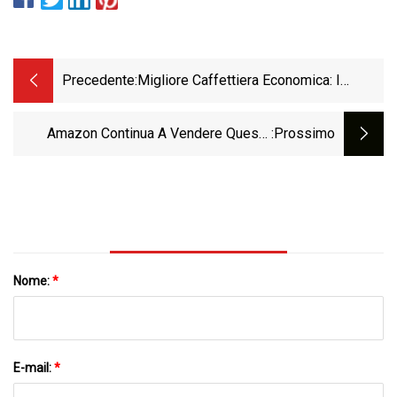
Precedente:
Migliore Caffettiera Economica: I
Tasting Table Awards 2023
Amazon Continua A Vendere Queste
:Prossimo
Cose Strane A Meno Di $ 30 Che Sono
Legittimamente Brillanti
Nome:
*
E-mail:
*