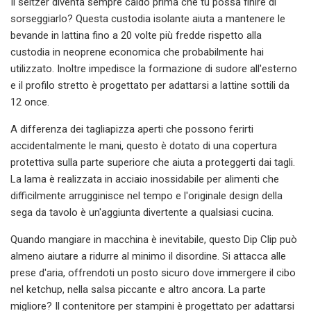
Il seltzer diventa sempre caldo prima che tu possa finire di
sorseggiarlo? Questa custodia isolante aiuta a mantenere le
bevande in lattina fino a 20 volte più fredde rispetto alla
custodia in neoprene economica che probabilmente hai
utilizzato. Inoltre impedisce la formazione di sudore all'esterno
e il profilo stretto è progettato per adattarsi a lattine sottili da
12 once.
A differenza dei tagliapizza aperti che possono ferirti
accidentalmente le mani, questo è dotato di una copertura
protettiva sulla parte superiore che aiuta a proteggerti dai tagli.
La lama è realizzata in acciaio inossidabile per alimenti che
difficilmente arrugginisce nel tempo e l'originale design della
sega da tavolo è un'aggiunta divertente a qualsiasi cucina.
Quando mangiare in macchina è inevitabile, questo Dip Clip può
almeno aiutare a ridurre al minimo il disordine. Si attacca alle
prese d'aria, offrendoti un posto sicuro dove immergere il cibo
nel ketchup, nella salsa piccante e altro ancora. La parte
migliore? Il contenitore per stampini è progettato per adattarsi